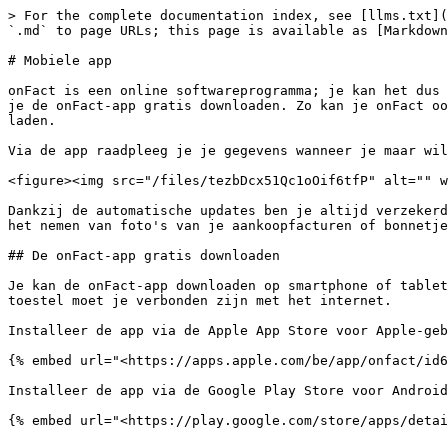
> For the complete documentation index, see [llms.txt](
`.md` to page URLs; this page is available as [Markdown
# Mobiele app

onFact is een online softwareprogramma; je kan het dus 
je de onFact-app gratis downloaden. Zo kan je onFact oo
laden.

Via de app raadpleeg je je gegevens wanneer je maar wil
<figure><img src="/files/tezbDcx51Qc1oOif6tfP" alt="" w
Dankzij de automatische updates ben je altijd verzekerd
het nemen van foto's van je aankoopfacturen of bonnetje
## De onFact-app gratis downloaden

Je kan de onFact-app downloaden op smartphone of tablet
toestel moet je verbonden zijn met het internet.

Installeer de app via de Apple App Store voor Apple-geb
{% embed url="<https://apps.apple.com/be/app/onfact/id6
Installeer de app via de Google Play Store voor Android