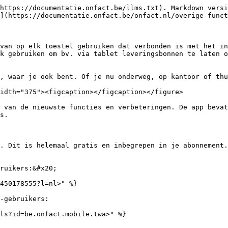
https://documentatie.onfact.be/llms.txt). Markdown versi
](https://documentatie.onfact.be/onfact.nl/overige-funct
van op elk toestel gebruiken dat verbonden is met het in
k gebruiken om bv. via tablet leveringsbonnen te laten o
, waar je ook bent. Of je nu onderweg, op kantoor of thu
idth="375"><figcaption></figcaption></figure>

 van de nieuwste functies en verbeteringen. De app bevat
s.

. Dit is helemaal gratis en inbegrepen in je abonnement.
ruikers:&#x20;

450178555?l=nl>" %}

-gebruikers:
