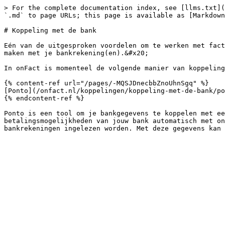
> For the complete documentation index, see [llms.txt](
`.md` to page URLs; this page is available as [Markdown
# Koppeling met de bank

Eén van de uitgesproken voordelen om te werken met fact
maken met je bankrekening(en).&#x20;

In onFact is momenteel de volgende manier van koppeling
{% content-ref url="/pages/-MQSJDnecbbZnoUhnSgq" %}

[Ponto](/onfact.nl/koppelingen/koppeling-met-de-bank/po
{% endcontent-ref %}

Ponto is een tool om je bankgegevens te koppelen met ee
betalingsmogelijkheden van jouw bank automatisch met on