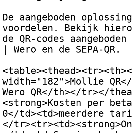
De aangeboden oplossing
voordelen. Bekijk hiero
de QR-codes aangeboden 
| Wero en de SEPA-QR.

<table><thead><tr><th><
width="182">Mollie QR</
Wero QR</th></tr></thea
<strong>Kosten per beta
0</td><td>meerdere tari
</tr><tr><td><strong>On