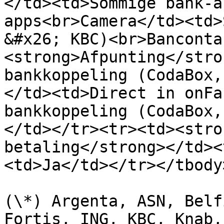
</td><td>Sommige bank-a
apps<br>Camera</td><td>
&#x26; KBC)<br>Banconta
<strong>Afpunting</stro
bankkoppeling (CodaBox,
</td><td>Direct in onFa
bankkoppeling (CodaBox,
</td></tr><tr><td><stro
betaling</strong></td><
<td>Ja</td></tr></tbody
(\*) Argenta, ASN, Belf
Fortis, ING, KBC, Knab,