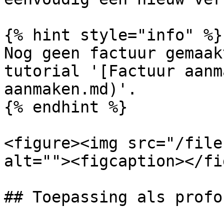
{% hint style="info" %}

Nog geen factuur gemaak
tutorial '[Factuur aanm
aanmaken.md)'.

{% endhint %}

<figure><img src="/file
alt=""><figcaption></fi
## Toepassing als profo